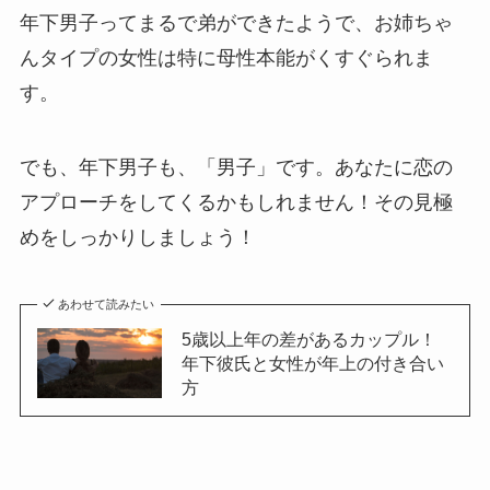
年下男子ってまるで弟ができたようで、お姉ちゃ
んタイプの女性は特に母性本能がくすぐられま
す。
でも、年下男子も、「男子」です。あなたに恋の
アプローチをしてくるかもしれません！その見極
めをしっかりしましょう！
あわせて読みたい
5歳以上年の差があるカップル！
年下彼氏と女性が年上の付き合い
方