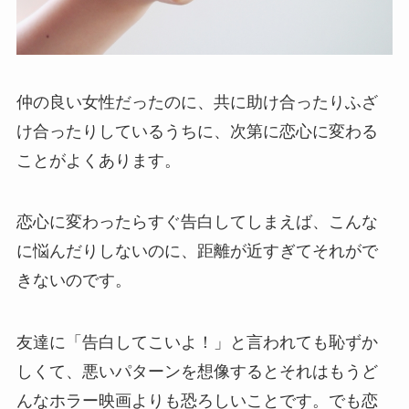
仲の良い女性だったのに、共に助け合ったりふざ
け合ったりしているうちに、次第に恋心に変わる
ことがよくあります。
恋心に変わったらすぐ告白してしまえば、こんな
に悩んだりしないのに、距離が近すぎてそれがで
きないのです。
友達に「告白してこいよ！」と言われても恥ずか
しくて、悪いパターンを想像するとそれはもうど
んなホラー映画よりも恐ろしいことです。でも恋