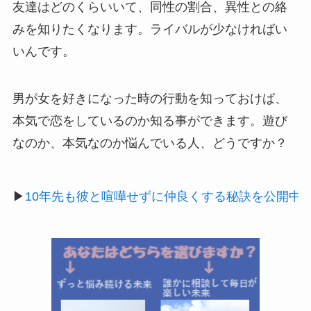
友達はどのくらいいて、同性の割合、異性との絡
みを知りたくなります。
ライバルが少なければい
いんです。
男が女を好きになった時の行動を知っておけば、
本気で恋をしているのか知る事ができます。遊び
なのか、本気なのか悩んでいる人、どうですか？
▶︎
10年先も彼と喧嘩せずに仲良くする秘訣を公開中【