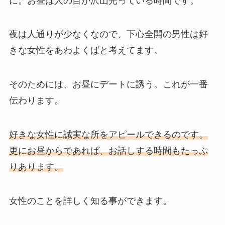
に。お昼は人の目が沢山光っている時間です。
夜は人通りが少なくなので、下心全開の男性は好
きな女性をあわよくばと考えてます。
そのためには、お昼にデートに誘う。これが一番
伝わります。
好きな女性に
誠実な所をアピール
できるのです。
更にお昼からであれば、お話しする時間もたっぷ
りあります。
女性のことを詳しく知る事ができます。