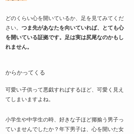
どのくらい心を開いているか、足を見てみてくだ
さい。
つま先があなたを向いていれば、とても心
を開いている証拠です。足は実は尻尾なのかもし
れません。
からかってくる
可愛い子供って悪戯すればするほど、可愛く見え
てしまいますよね。
小学生や中学生の時、好きな子ほど揶揄う男子っ
ていませんでしたか？年下男子は、
心を開いた女