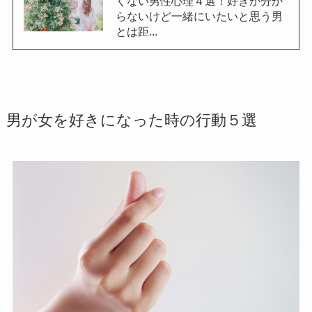
くない男性心理４選！好きか分か
らないけど一緒にいたいと思う男
とは距...
男が女を好きになった時の行動５選