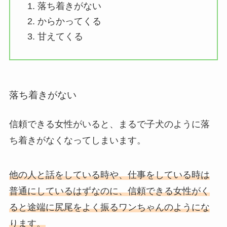
落ち着きがない
からかってくる
甘えてくる
落ち着きがない
信頼できる女性がいると、まるで
子犬のように落
ち着きがなくなってしまいます。
他の人と話をしている時や、仕事をしている時は
普通にしているはずなのに、信頼できる女性がく
ると途端に尻尾をよく振るワンちゃんのようにな
ります。