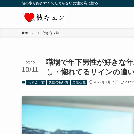
彼の事が好きすぎてたまらない女性の為に贈る！
ホーム
付き合う前
職場で年下男性が好きな年
2022
10/11
し・惚れてるサインの違
2022年3月15日
202
付き合う前
男性の扱い方
男性心理